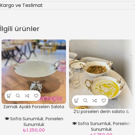
Kargo ve Teslimat
İlgili ürünler
Zamak Ayaklı Porselen Salata
2’Li porselen derin salata &
Kasesi Gümüş*23 cm
servis Sunum Tabağı GOLD
🍽️ Sofra Sunumluk
,
Porselen
🍽️ Sofra Sunumluk
,
Porselen
Sunumluk
Sunumluk
₺
1.250,00
₺
1.750,00