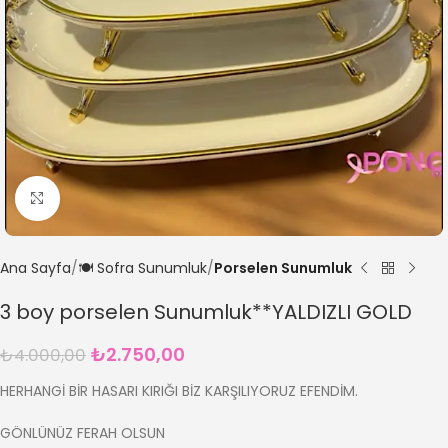
Büyütmek için tıklayın
Ana Sayfa
🍽️ Sofra Sunumluk
Porselen Sunumluk
3 boy porselen Sunumluk**YALDIZLI GOLD
₺
2.750,00
₺
4.000,00
HERHANGİ BİR HASARI KIRIĞI BİZ KARŞILIYORUZ EFENDİM.
GÖNLÜNÜZ FERAH OLSUN