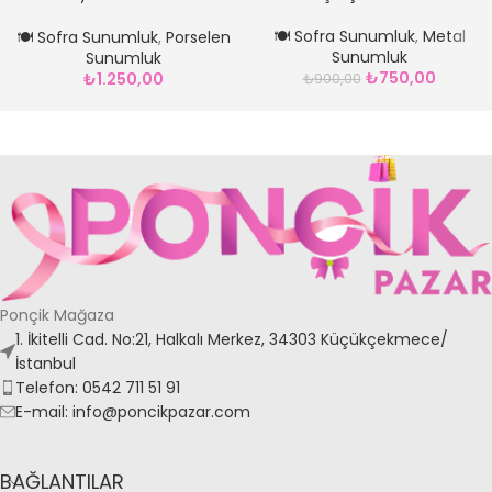
Kasesi Gümüş*23 cm
🍽️ Sofra Sunumluk
,
Metal
🍽️ Sofra Sunumluk
,
Porselen
Sunumluk
Sunumluk
₺
750,00
₺
1.250,00
₺
900,00
Ponçik Mağaza
1. İkitelli Cad. No:21, Halkalı Merkez, 34303 Küçükçekmece/
İstanbul
Telefon: 0542 711 51 91
E-mail: info@poncikpazar.com
BAĞLANTILAR