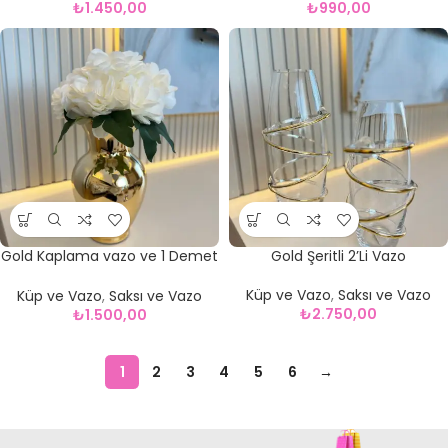
₺
990,00
₺
1.450,00
Gold Kaplama vazo ve 1 Demet
Gold Şeritli 2’Li Vazo
Arajman
Küp ve Vazo
,
Saksı ve Vazo
Küp ve Vazo
,
Saksı ve Vazo
₺
2.750,00
₺
1.500,00
1
2
3
4
5
6
→