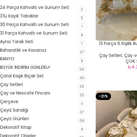
24 Parça Kahvaltı ve Sunum Seti
3
3'lü Kayık Tabaklar
5
30 Parça Kahvaltı ve Sunum Seti
1
31 Parça Kahvaltı ve Sunum Seti
8
Ayna Tarak Seti
13 Parça 6 Kişilik
7
Ça
Baharatlık ve Kavanoz
37
Çay Setleri
,
Çay v
BANYO
8
ÇOK 
₺
4.
BÜYÜK İNDİRİM GÜNLERİ🎉
56
Çatal Kaşık Bıçak Set
40
Çay Setleri
29
Çay ve Nescafe Fincanı
20
-21%
Çerçeve
0
Çeyiz Sandığı
37
Çeyiz Ürünleri
58
Dekoratif Kitap
9
Dekoratif Objeler