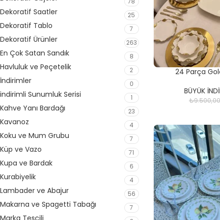
78
Dekoratif Saatler
25
Dekoratif Tablo
7
Dekoratif Ürünler
263
En Çok Satan Sandık
8
Havluluk ve Peçetelik
2
24 Parça Gold
İndirimler
0
BÜYÜK İNDİ
indirimli Sunumluk Serisi
1
₺
9.500,0
Kahve Yanı Bardağı
23
Kavanoz
4
Koku ve Mum Grubu
7
Küp ve Vazo
71
Kupa ve Bardak
6
Kurabiyelik
4
Lambader ve Abajur
56
Makarna ve Spagetti Tabağı
7
Marka Tescili