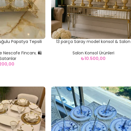
 Buğulu Papatya Tepsili
13 parça Saray model konsol & Salon
y Seti
Takımı 1058
e Nescafe Fincanı
,
🛍️
Salon Konsol Ürünleri
Satanlar
₺
10.500,00
200,00