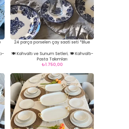
e
24 parça porselen çay saati seti *Blue
Vintage
tı-
🍽️ Kahvaltı ve Sunum Setleri
,
🍽️ Kahvaltı-
Pasta Takımları
₺
1.750,00