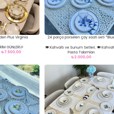
en Plus Virginia
24 parça porselen çay saati seti *Blu
Mosion
RİM GÜNLERİ🎉
🍽️ Kahvaltı ve Sunum Setleri
,
🍽️ Kahval
₺
7.500,00
Pasta Takımları
0
₺
2.000,00