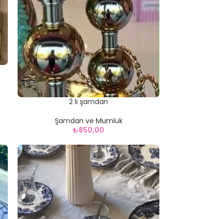
2 li şamdan
Şamdan ve Mumluk
₺
850,00