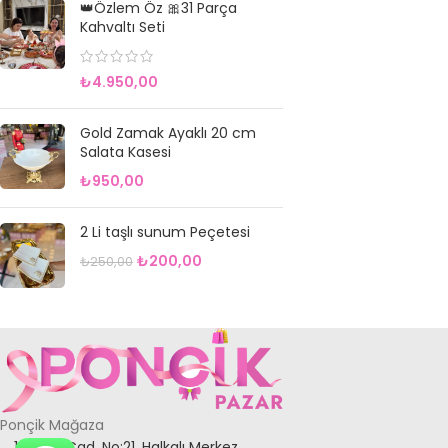
👑Özlem Öz 🎀31 Parça
Kahvaltı Seti
₺
4.950,00
Gold Zamak Ayaklı 20 cm
Salata Kasesi
₺
950,00
2 Li taşlı sunum Peçetesi
₺
200,00
₺
250,00
Ponçik Mağaza
1. İkitelli Cad. No:21, Halkalı Merkez,