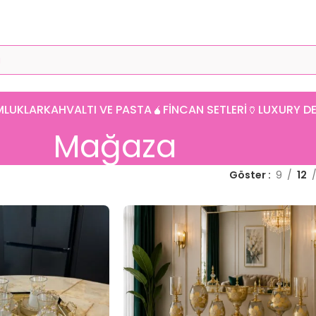
MLUKLAR
KAHVALTI VE PASTA
🧉FINCAN SETLERI
🏺LUXURY 
Mağaza
Göster
9
12