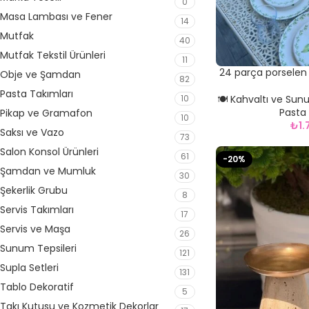
0
Masa Lambası ve Fener
14
Mutfak
40
Mutfak Tekstil Ürünleri
11
24 parça porselen 
Obje ve Şamdan
82
Pasta Takımları
🍽️ Kahvaltı ve Sun
10
Pasta 
Pikap ve Gramafon
10
₺
1
Saksı ve Vazo
73
Salon Konsol Ürünleri
61
-20%
Şamdan ve Mumluk
30
Şekerlik Grubu
8
Servis Takımları
17
Servis ve Maşa
26
Sunum Tepsileri
121
Supla Setleri
131
Tablo Dekoratif
5
Takı Kutusu ve Kozmetik Dekorlar