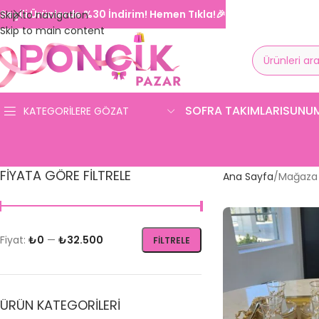
Seçili Ürünlerde %30 İndirim! Hemen Tıkla!🎉
Skip to navigation
Skip to main content
SOFRA TAKIMLARI
SUNU
KATEGORILERE GÖZAT
FIYATA GÖRE FILTRELE
Ana Sayfa
Mağaza
Fiyat:
₺0
—
₺32.500
FILTRELE
ÜRÜN KATEGORILERI