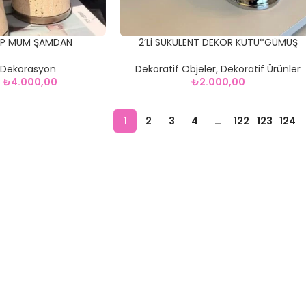
TOP MUM ŞAMDAN
2’Li SÜKULENT DEKOR KUTU*GÜMÜŞ
 Dekorasyon
Dekoratif Objeler
,
Dekoratif Ürünler
₺
4.000,00
₺
2.000,00
1
2
3
4
…
122
123
124