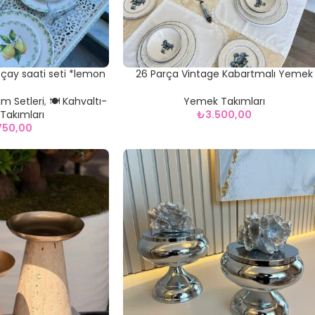
çay saati seti *lemon
26 Parça Vintage Kabartmalı Yemek
Takımı
um Setleri
,
🍽️ Kahvaltı-
Yemek Takımları
Takımları
₺
3.500,00
.750,00