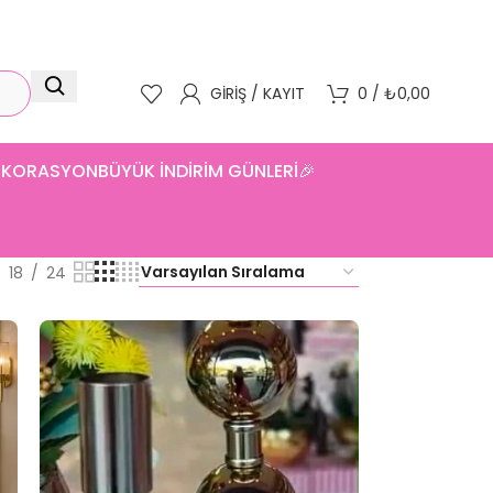
GIRIŞ / KAYIT
0
/
₺
0,00
DEKORASYON
BÜYÜK İNDİRİM GÜNLERİ🎉
18
24