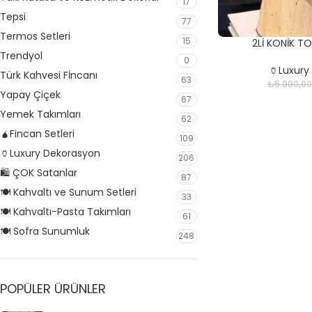
17
Tepsi
77
Termos Setleri
15
2Lİ KONİK 
Trendyol
0
🏺Luxury
Türk Kahvesi Fİncanı
63
₺
5.000,00
Yapay Çiçek
67
Yemek Takımları
62
🧉Fincan Setleri
109
🏺Luxury Dekorasyon
206
🛍️ ÇOK Satanlar
87
🍽️ Kahvaltı ve Sunum Setleri
33
🍽️ Kahvaltı-Pasta Takımları
61
🍽️ Sofra Sunumluk
248
POPÜLER ÜRÜNLER