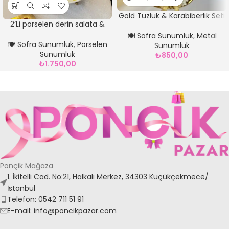
Gold Tuzluk & Karabiberlik Seti
2’Li porselen derin salata &
servis Sunum Tabağı GOLD
🍽️ Sofra Sunumluk
,
Metal
🍽️ Sofra Sunumluk
,
Porselen
Sunumluk
Sunumluk
₺
850,00
₺
1.750,00
Ponçik Mağaza
1. İkitelli Cad. No:21, Halkalı Merkez, 34303 Küçükçekmece/
İstanbul
Telefon: 0542 711 51 91
E-mail: info@poncikpazar.com