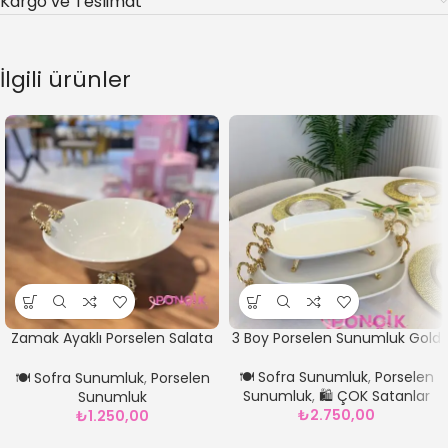
Kargo ve Teslimat
İlgili ürünler
Zamak Ayaklı Porselen Salata
3 Boy Porselen Sunumluk Gold
Kasesi Gold *23 cm
🍽️ Sofra Sunumluk
,
Porselen
🍽️ Sofra Sunumluk
,
Porselen
Sunumluk
,
🛍️ ÇOK Satanlar
Sunumluk
₺
2.750,00
₺
1.250,00