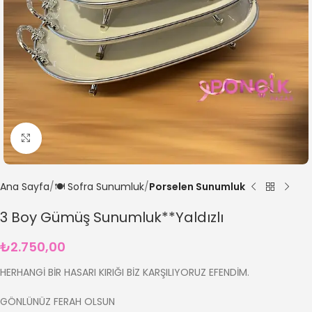
Büyütmek için tıklayın
Ana Sayfa
🍽️ Sofra Sunumluk
Porselen Sunumluk
3 Boy Gümüş Sunumluk**Yaldızlı
₺
2.750,00
HERHANGİ BİR HASARI KIRIĞI BİZ KARŞILIYORUZ EFENDİM.
GÖNLÜNÜZ FERAH OLSUN