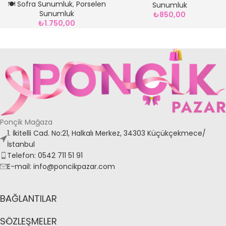
🍽️ Sofra Sunumluk
,
Porselen
Sunumluk
Sunumluk
₺
850,00
₺
1.750,00
Ponçik Mağaza
1. İkitelli Cad. No:21, Halkalı Merkez, 34303 Küçükçekmece/
İstanbul
Telefon: 0542 711 51 91
E-mail: info@poncikpazar.com
BAĞLANTILAR
SÖZLEŞMELER