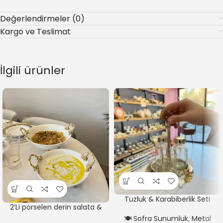
Değerlendirmeler (0)
Kargo ve Teslimat
İlgili ürünler
Tuzluk & Karabiberlik Seti
2’Li porselen derin salata &
servis Sunum Tabağı GOLD
🍽️ Sofra Sunumluk
,
Metal