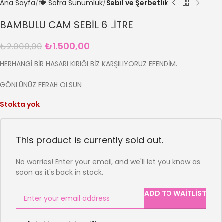
Ana Sayfa
🍽️ Sofra Sunumluk
Sebil ve Şerbetlik
BAMBULU CAM SEBİL 6 LİTRE
₺
1.500,00
₺
2.000,00
HERHANGİ BİR HASARI KIRIĞI BİZ KARŞILIYORUZ EFENDİM.
GÖNLÜNÜZ FERAH OLSUN
Stokta yok
This product is currently sold out.
No worries! Enter your email, and we'll let you know as
soon as it's back in stock.
ADD TO WAITLIST