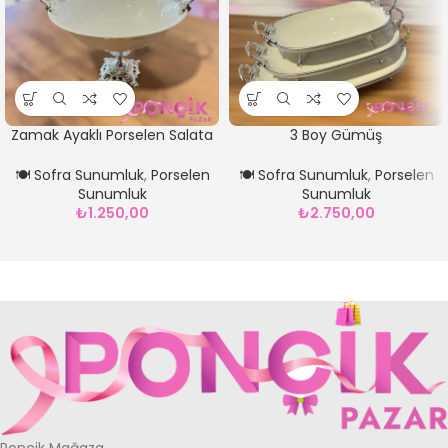
Zamak Ayaklı Porselen Salata
3 Boy Gümüş
Kasesi Gümüş*23 cm
Sunumluk**Yaldızlı
🍽️ Sofra Sunumluk
,
Porselen
🍽️ Sofra Sunumluk
,
Porselen
Sunumluk
Sunumluk
₺
1.250,00
₺
2.750,00
Ponçik Mağaza