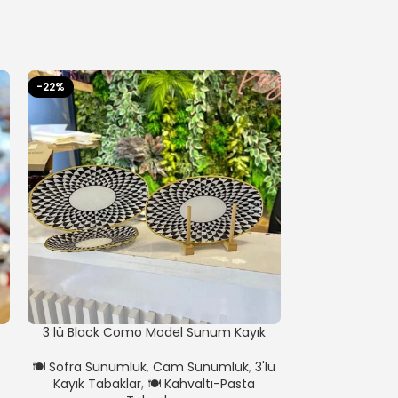
-22%
3 lü Black Como Model Sunum Kayık
3 lü Y
Tabak
🍽️ Sofra Sunu
🍽️ Sofra Sunumluk
,
Cam Sunumluk
,
3'lü
Kayık Tabaklar
,
🍽️ Kahvaltı-Pasta