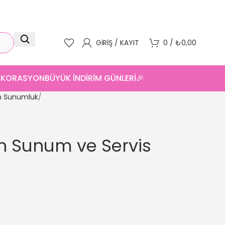
GIRIŞ / KAYIT
0
/
₺
0,00
DEKORASYON
BÜYÜK İNDİRİM GÜNLERİ🎉
n Sunumluk
n Sunum ve Servis