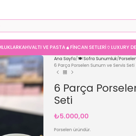
MLUKLAR
KAHVALTI VE PASTA
🧉FINCAN SETLERI
🏺LUXURY 
Ana Sayfa
🍽️ Sofra Sunumluk
Porsele
6 Parça Porselen Sunum ve Servis Seti
6 Parça Porsele
Seti
₺
5.000,00
Porselen üründür.