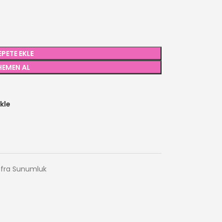
EPETE EKLE
HEMEN AL
kle
Sofra Sunumluk