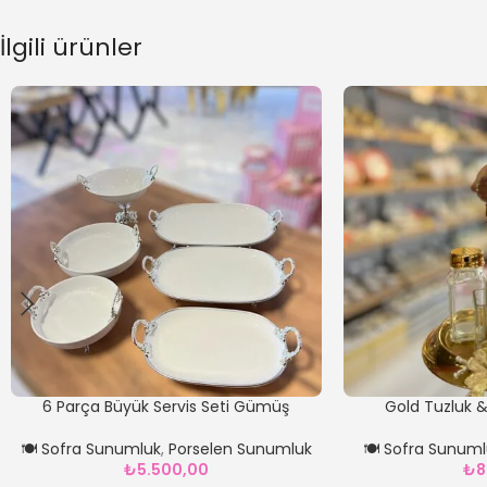
İlgili ürünler
6 Parça Büyük Servis Seti Gümüş
Gold Tuzluk &
🍽️ Sofra Sunumluk
,
Porselen Sunumluk
🍽️ Sofra Sunum
₺
5.500,00
₺
8