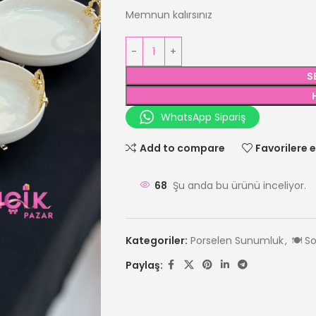
Memnun kalırsınız
S
WhatsApp Sipariş
Add to compare
Favorilere e
68
Şu anda bu ürünü inceliyor.
Kategoriler:
Porselen Sunumluk
,
🍽️ 
Paylaş: