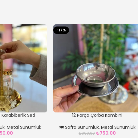
-17%
 Karabiberlik Seti
12 Parça Çorba Kombini
luk
,
Metal Sunumluk
🍽️ Sofra Sunumluk
,
Metal Sunumluk
50,00
₺
750,00
₺
900,00