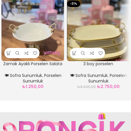
-31%
Zamak Ayaklı Porselen Salata
3 boy porselen
Kasesi Gold *23 cm
Sunumluk**YALDIZLI GOLD
🍽️ Sofra Sunumluk
,
Porselen
🍽️ Sofra Sunumluk
,
Porselen
Sunumluk
Sunumluk
₺
1.250,00
₺
2.750,00
₺
4.000,00