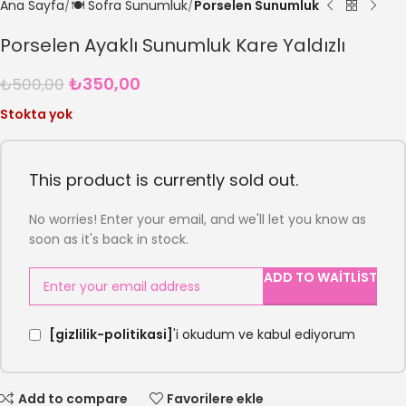
Ana Sayfa
🍽️ Sofra Sunumluk
Porselen Sunumluk
Porselen Ayaklı Sunumluk Kare Yaldızlı
₺
350,00
₺
500,00
Stokta yok
This product is currently sold out.
No worries! Enter your email, and we'll let you know as
soon as it's back in stock.
ADD TO WAITLIST
[gizlilik-politikasi]
'i okudum ve kabul ediyorum
Add to compare
Favorilere ekle