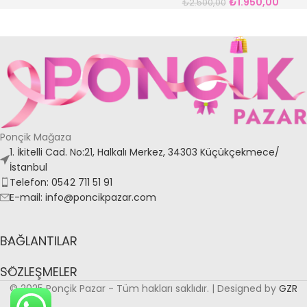
₺
1.950,00
₺
2.500,00
Ponçik Mağaza
1. İkitelli Cad. No:21, Halkalı Merkez, 34303 Küçükçekmece/
İstanbul
Telefon: 0542 711 51 91
E-mail: info@poncikpazar.com
BAĞLANTILAR
SÖZLEŞMELER
© 2025 Ponçik Pazar - Tüm hakları saklıdır. | Designed by
GZR