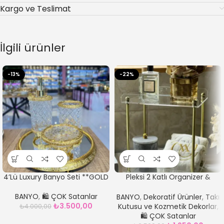
Kargo ve Teslimat
İlgili ürünler
-13%
-22%
4’Lü Luxury Banyo Seti **GOLD
Pleksi 2 Katlı Organizer &
Sunumluk
BANYO
,
🛍️ ÇOK Satanlar
BANYO
,
Dekoratif Ürünler
,
Takı
₺
3.500,00
Kutusu ve Kozmetik Dekorlar
,
₺
4.000,00
🛍️ ÇOK Satanlar