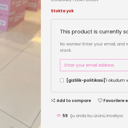
Stokta yok
This product is currently so
No worries! Enter your email, and w
stock.
[gizlilik-politikasi]
'i okudum 
Add to compare
Favorilere e
59
Şu anda bu ürünü inceliyor.