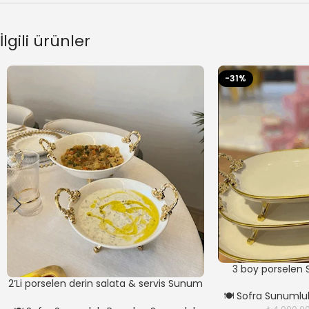
İlgili ürünler
-31%
3 boy porselen 
2’Li porselen derin salata & servis Sunum
🍽️ Sofra Sunumlu
Tabağı GOLD