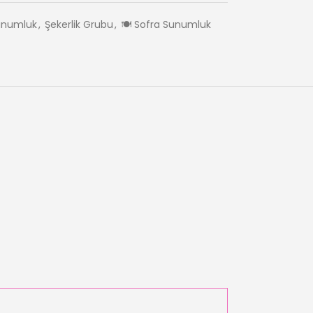
unumluk
,
Şekerlik Grubu
,
🍽️ Sofra Sunumluk