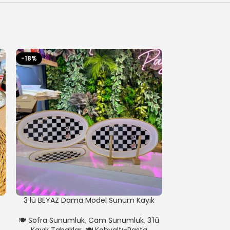
-18%
-44%
3 lü BEYAZ Dama Model Sunum Kayık
3’lü Yuvarl
Tabak
🍽️ Sofra Sunu
🍽️ Sofra Sunumluk
,
Cam Sunumluk
,
3'lü