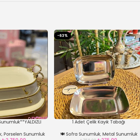
-63%
Sunumluk**YALDIZLI
1 Adet Çelik Kayık Tabağı
GOLD
🍽️ Sofra Sunumluk
,
Metal Sunumluk
k
,
Porselen Sunumluk
₺
275,00