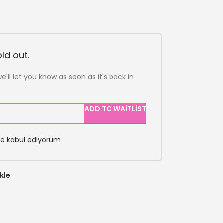
ld out.
e'll let you know as soon as it's back in
ADD TO WAITLIST
ve kabul ediyorum
kle