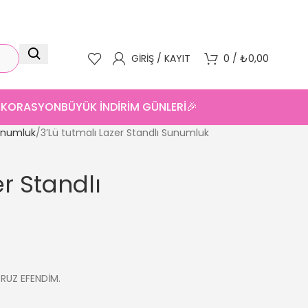
GIRIŞ / KAYIT
0
/
₺
0,00
DEKORASYON
BÜYÜK İNDİRİM GÜNLERİ🎉
numluk
3’Lü tutmalı Lazer Standlı Sunumluk
er Standlı
ORUZ EFENDİM.