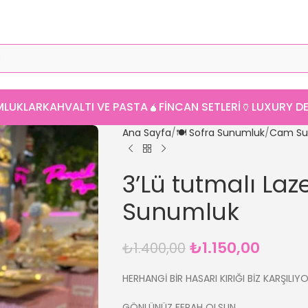
MLUKLAR
KAHVALTI VE PASTA
🧉FINCAN SETLERI
🏺LUXURY 
Ana Sayfa
🍽️ Sofra Sunumluk
Cam Su
3’Lü tutmalı Laz
Sunumluk
₺
1.150,00
₺
1.400,00
HERHANGİ BİR HASARI KIRIĞI BİZ KARŞILIY
GÖNLÜNÜZ FERAH OLSUN