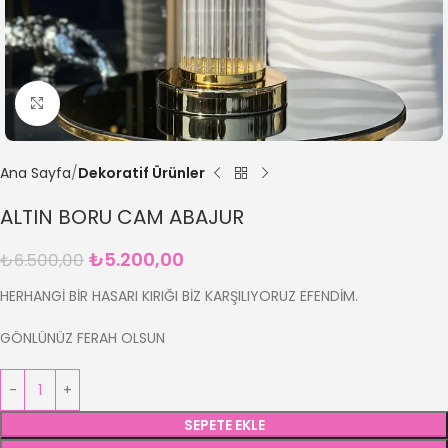
Büyütmek için tıklayın
Ana Sayfa
Dekoratif Ürünler
ALTIN BORU CAM ABAJUR
₺
5.200,00
₺
6.500,00
HERHANGİ BİR HASARI KIRIĞI BİZ KARŞILIYORUZ EFENDİM.
GÖNLÜNÜZ FERAH OLSUN
SEPETE EKLE