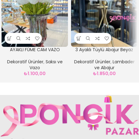
AYAKLI FÜME CAM VAZO
3 Ayaklı Tüylü Abajur Beyaz
Dekoratif Ürünler
,
Saksı ve
Dekoratif Ürünler
,
Lambader
Vazo
ve Abajur
₺
1.100,00
₺
1.850,00