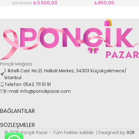
₺
3.500,00
₺
850,00
₺
5.000,00
Ponçik Mağaza
1. İkitelli Cad. No:21, Halkalı Merkez, 34303 Küçükçekmece/
İstanbul
Telefon: 0542 711 51 91
E-mail: info@poncikpazar.com
BAĞLANTILAR
SÖZLEŞMELER
© 2025 Ponçik Pazar - Tüm hakları saklıdır. | Designed by
GZR