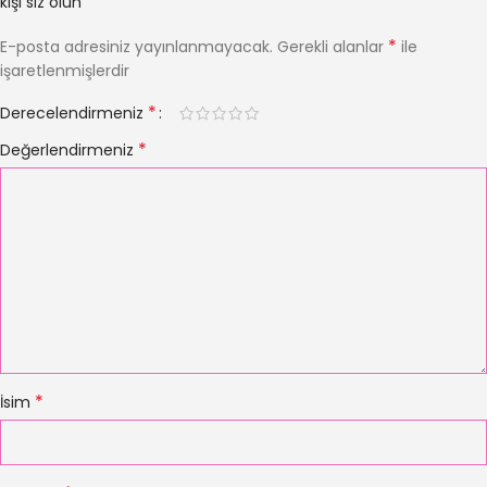
kişi siz olun
*
E-posta adresiniz yayınlanmayacak.
Gerekli alanlar
ile
işaretlenmişlerdir
*
Derecelendirmeniz
*
Değerlendirmeniz
*
İsim