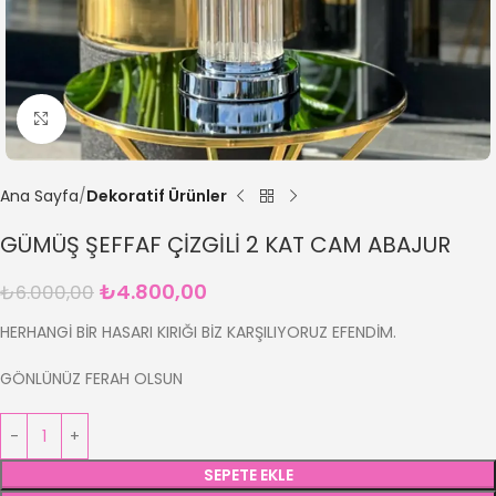
Büyütmek için tıklayın
Ana Sayfa
Dekoratif Ürünler
GÜMÜŞ ŞEFFAF ÇİZGİLİ 2 KAT CAM ABAJUR
₺
4.800,00
₺
6.000,00
HERHANGİ BİR HASARI KIRIĞI BİZ KARŞILIYORUZ EFENDİM.
GÖNLÜNÜZ FERAH OLSUN
SEPETE EKLE