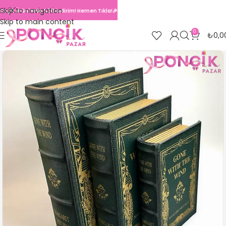
Skip to navigation
Seçili Ürünlerde %30 İndirim! Hemen Tıkla!🎉
Skip to main content
0
₺
0,0