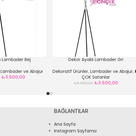
ı Lambader Bej
Dekor Ayaklı Lambader Gri
,
Lambader ve Abajur
Dekoratif Ürünler
,
Lambader ve Abajur
,
₺
3.500,00
ÇOK Satanlar
0
₺
3.500,00
₺
5.000,00
BAĞLANTILAR
Ana Sayfa
Instagram Sayfamız