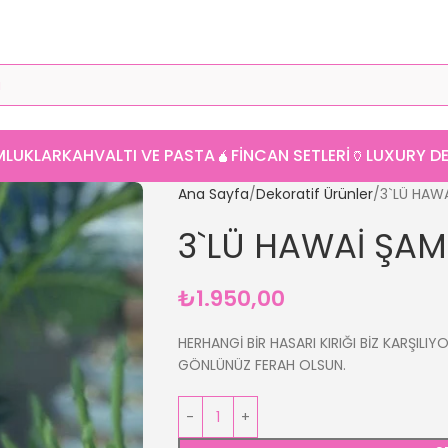
MLUKLAR
KAHVALTI VE PASTA
🧉FINCAN SETLERI
🏺LUXURY 
Ana Sayfa
Dekoratif Ürünler
3`LÜ HAW
3`LÜ HAWAİ ŞA
₺
1.950,00
HERHANGİ BİR HASARI KIRIĞI BİZ KARŞILIY
GÖNLÜNÜZ FERAH OLSUN.