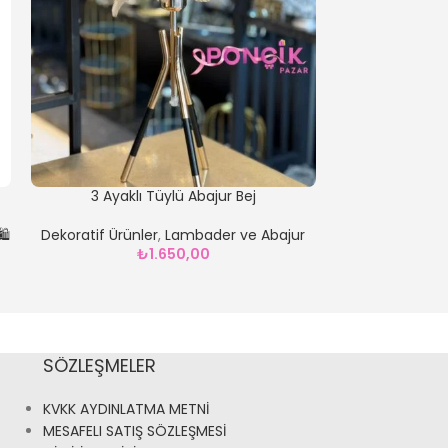
3 Ayaklı Tüylü Abajur Bej
2 KATLI GO
🛍️
Dekoratif Ürünler
,
Lambader ve Abajur
Dekoratif Ü
₺
1.650,00
Kozm
SÖZLEŞMELER
KVKK AYDINLATMA METNİ
MESAFELI SATIŞ SÖZLEŞMESİ