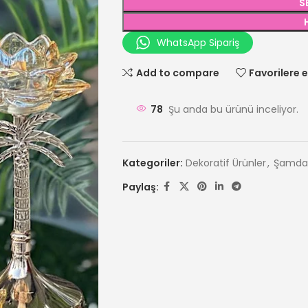
S
WhatsApp Sipariş
Add to compare
Favorilere e
78
Şu anda bu ürünü inceliyor.
Kategoriler:
Dekoratif Ürünler
,
Şamda
Paylaş: