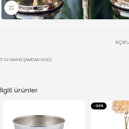
Büyütmek için tıklayın
AÇIK
3`LÜ HAWAİ ŞAMDAN GOLD
İlgili ürünler
-30%