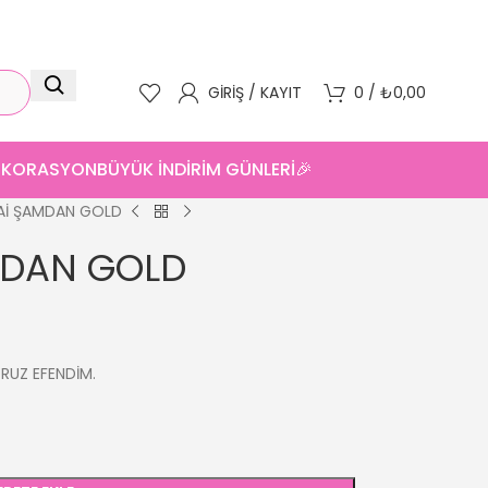
GIRIŞ / KAYIT
0
/
₺
0,00
DEKORASYON
BÜYÜK İNDİRİM GÜNLERİ🎉
Aİ ŞAMDAN GOLD
MDAN GOLD
ORUZ EFENDİM.