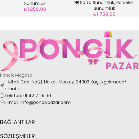
🍽️ Sofra Sunumluk
,
Porselen
Sunumluk
Sunumluk
₺
1.250,00
₺
1.750,00
Ponçik Mağaza
1. İkitelli Cad. No:21, Halkalı Merkez, 34303 Küçükçekmece/
İstanbul
Telefon: 0542 711 51 91
E-mail: info@poncikpazar.com
BAĞLANTILAR
SÖZLEŞMELER