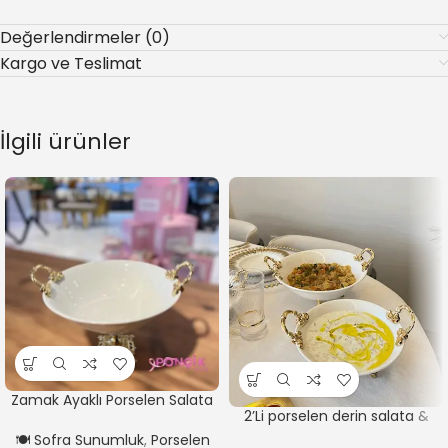
Değerlendirmeler (0)
Kargo ve Teslimat
İlgili ürünler
Zamak Ayaklı Porselen Salata
2’Li porselen derin salata &
Kasesi Gold *23 cm
servis Sunum Tabağı GOLD
🍽️ Sofra Sunumluk
,
Porselen