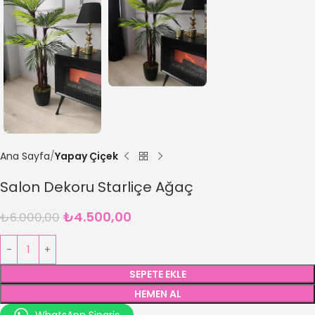
Ana Sayfa
Yapay Çiçek
Salon Dekoru Starliçe Ağaç
₺
4.500,00
₺
6.000,00
SEPETE EKLE
HEMEN AL