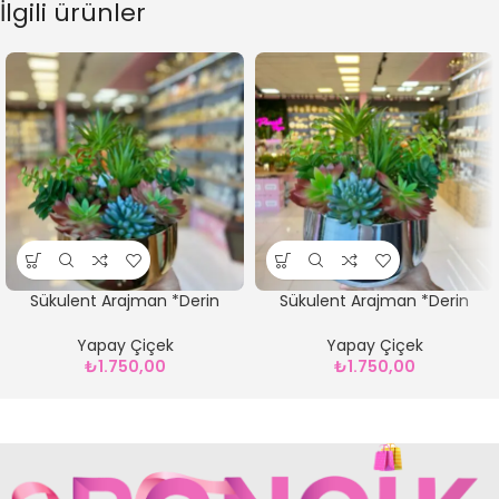
İlgili ürünler
Sükulent Arajman *Derin
Sükulent Arajman *Derin
Sc0002*Eskitme
Sc0002*Gümüş
Yapay Çiçek
Yapay Çiçek
₺
1.750,00
₺
1.750,00