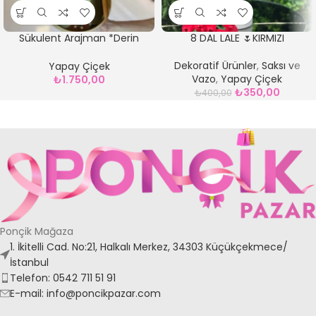
Sükulent Arajman *Derin
8 DAL LALE 🌷KIRMIZI
Sc0002*GOLD
Dekoratif Ürünler
,
Saksı ve
Yapay Çiçek
Vazo
,
Yapay Çiçek
₺
1.750,00
₺
350,00
₺
400,00
Ponçik Mağaza
1. İkitelli Cad. No:21, Halkalı Merkez, 34303 Küçükçekmece/
İstanbul
Telefon: 0542 711 51 91
E-mail: info@poncikpazar.com