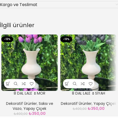
Kargo ve Teslimat
İlgili ürünler
-13%
-13%
8 DAL LALE 🌷MOR
8 DAL LALE 🌷SİYAH
Dekoratif Ürünler
,
Saksı ve
Dekoratif Ürünler
,
Yapay Çiçek
Vazo
,
Yapay Çiçek
₺
350,00
₺
400,00
₺
350,00
₺
400,00