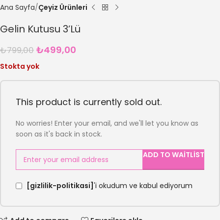
Ana Sayfa
Çeyiz Ürünleri
Gelin Kutusu 3’Lü
₺
499,00
₺
799,00
Stokta yok
This product is currently sold out.
No worries! Enter your email, and we'll let you know as
soon as it's back in stock.
ADD TO WAITLIST
[gizlilik-politikasi]
'i okudum ve kabul ediyorum