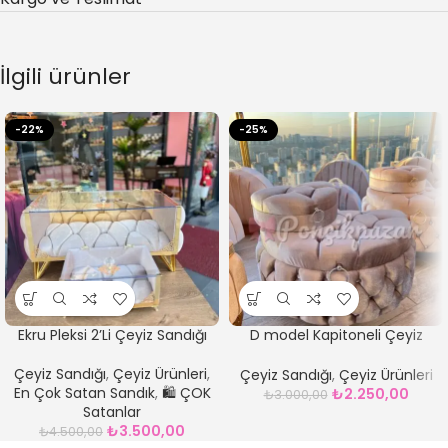
İlgili ürünler
-22%
-25%
Ekru Pleksi 2’Li Çeyiz Sandığı
D model Kapitoneli Çeyiz
Sandığı Gri
Çeyiz Sandığı
,
Çeyiz Ürünleri
,
Çeyiz Sandığı
,
Çeyiz Ürünleri
En Çok Satan Sandık
,
🛍️ ÇOK
₺
2.250,00
₺
3.000,00
Satanlar
₺
3.500,00
₺
4.500,00