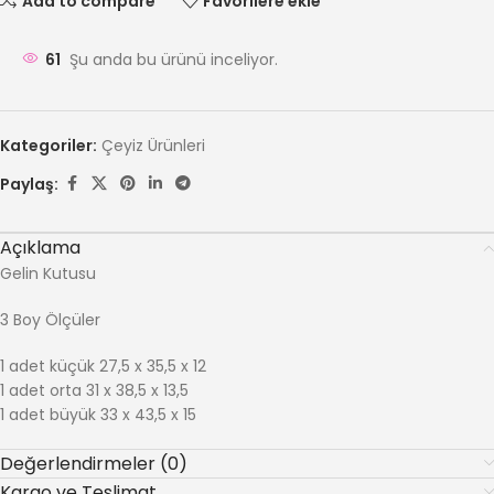
Add to compare
Favorilere ekle
61
Şu anda bu ürünü inceliyor.
Kategoriler:
Çeyiz Ürünleri
Paylaş:
Açıklama
Gelin Kutusu
3 Boy Ölçüler
1 adet küçük 27,5 x 35,5 x 12
1 adet orta 31 x 38,5 x 13,5
1 adet büyük 33 x 43,5 x 15
Değerlendirmeler (0)
Kargo ve Teslimat