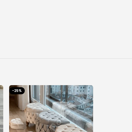
-25%
-93%