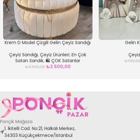
Krem D Model Çizgili Gelin Çeyiz Sandığı
Gelin K
Çeyiz Sandığı
,
Çeyiz Ürünleri
,
En Çok
Çeyiz
Satan Sandık
,
🛍️ ÇOK Satanlar
₺
799,0
₺
2.500,00
₺
3.000,00
Ponçik Mağaza
1. İkitelli Cad. No:21, Halkalı Merkez,
34303 Küçükçekmece/İstanbul