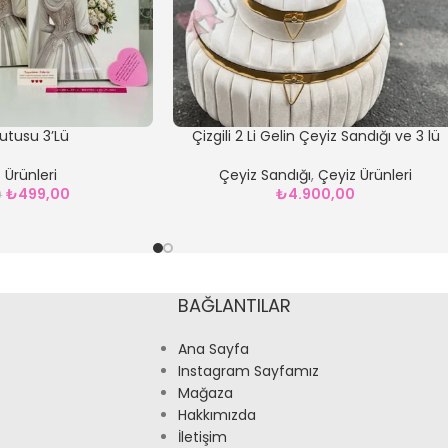
utusu 3’Lü
Çizgili 2 Li Gelin Çeyiz Sandığı ve 3 lü
Çamaşır Sepeti Seti
 Ürünleri
Çeyiz Sandığı
,
Çeyiz Ürünleri
₺
499,00
₺
4.900,00
0
BAĞLANTILAR
Ana Sayfa
Instagram Sayfamız
Mağaza
Hakkımızda
İletişim