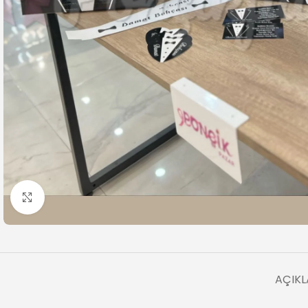
Büyütmek için tıklayın
AÇIK