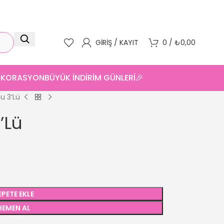
GIRIŞ / KAYIT
0
/
₺
0,00
DEKORASYON
BÜYÜK İNDİRİM GÜNLERİ🎉
u 3’Lü
’Lü
EPETE EKLE
HEMEN AL