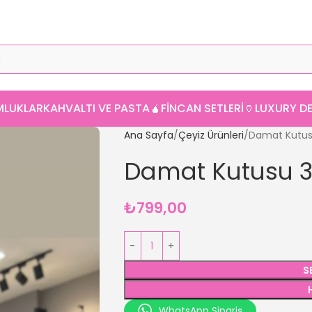
MLUKLAR
KAHVALTI VE PASTA
🧉FINCAN SETLERI
🏺LUXURY 
Ana Sayfa
Çeyiz Ürünleri
Damat Kutus
Damat Kutusu 3
₺
799,00
S
WhatsApp Sipariş