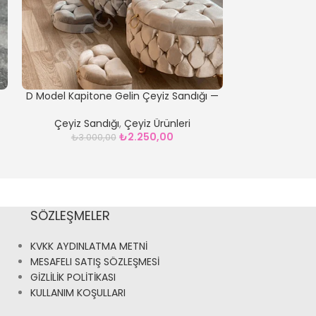
D Model Kapitone Gelin Çeyiz Sandığı —
Çizgili Gri Kare
Gri
Çeyiz San
Çeyiz Sandığı
,
Çeyiz Ürünleri
₺
2.250,00
₺
40.00
₺
3.000,00
SÖZLEŞMELER
KVKK AYDINLATMA METNİ
MESAFELI SATIŞ SÖZLEŞMESİ
GİZLİLİK POLİTİKASI
KULLANIM KOŞULLARI