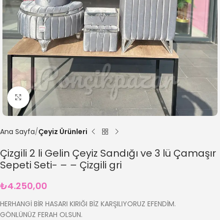
Büyütmek için tıklayın
Ana Sayfa
Çeyiz Ürünleri
Çizgili 2 li Gelin Çeyiz Sandığı ve 3 lü Çamaşır
Sepeti Seti- – – Çizgili gri
₺
4.250,00
HERHANGİ BİR HASARI KIRIĞI BİZ KARŞILIYORUZ EFENDİM.
GÖNLÜNÜZ FERAH OLSUN.