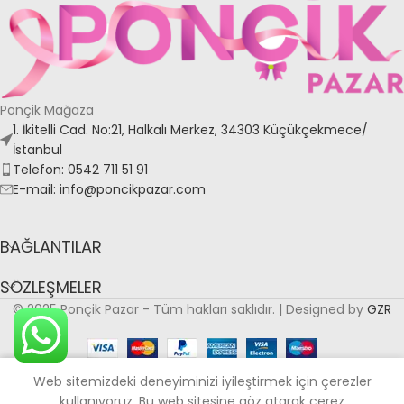
Ponçik Mağaza
1. İkitelli Cad. No:21, Halkalı Merkez, 34303 Küçükçekmece/
İstanbul
Telefon: 0542 711 51 91
E-mail: info@poncikpazar.com
BAĞLANTILAR
SÖZLEŞMELER
© 2025 Ponçik Pazar - Tüm hakları saklıdır. | Designed by
GZR
0
Web sitemizdeki deneyiminizi iyileştirmek için çerezler
ağaza
Favoriler
Sepet
Hesabım
kullanıyoruz. Bu web sitesine göz atarak çerez