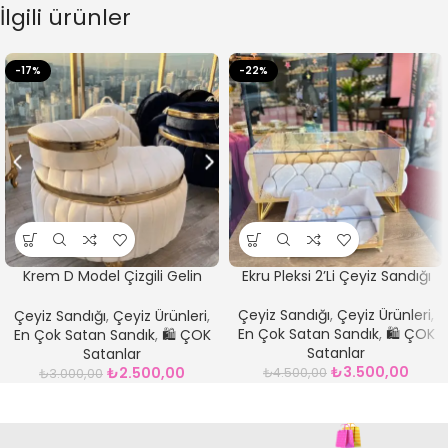
İlgili ürünler
-17%
-22%
Krem D Model Çizgili Gelin
Ekru Pleksi 2’Li Çeyiz Sandığı
Çeyiz Sandığı
Çeyiz Sandığı
,
Çeyiz Ürünleri
,
Çeyiz Sandığı
,
Çeyiz Ürünleri
,
En Çok Satan Sandık
,
🛍️ ÇOK
En Çok Satan Sandık
,
🛍️ ÇOK
Satanlar
Satanlar
₺
3.500,00
₺
2.500,00
₺
4.500,00
₺
3.000,00