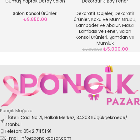
Gümüş Yaprak Detay Salon
Dekoratif 3 Boy Fener
Konsol Seti
**Gümüş Renk
Salon Konsol Ürünleri
Dekoratif Objeler
,
Dekoratif
₺
9.850,00
Ürünler
,
Koku ve Mum Grubu
,
Lambader ve Abajur
,
Masa
Lambası ve Fener
,
Salon
Konsol Ürünleri
,
Şamdan ve
Mumluk
₺
5.000,00
₺
6.000,00
Ponçik Mağaza
1. İkitelli Cad. No:21, Halkalı Merkez, 34303 Küçükçekmece/
İstanbul
Telefon: 0542 711 51 91
E-mail: info@poncikpazar.com