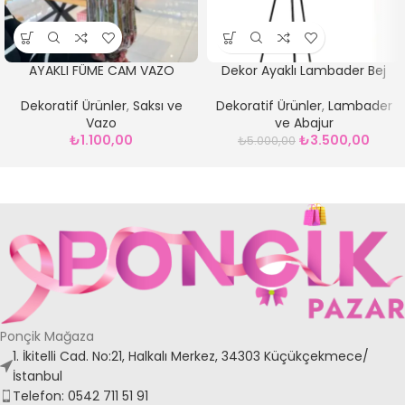
AYAKLI FÜME CAM VAZO
Dekor Ayaklı Lambader Bej
Dekoratif Ürünler
,
Saksı ve
Dekoratif Ürünler
,
Lambader
Vazo
ve Abajur
₺
1.100,00
₺
3.500,00
₺
5.000,00
Ponçik Mağaza
1. İkitelli Cad. No:21, Halkalı Merkez, 34303 Küçükçekmece/
İstanbul
Telefon: 0542 711 51 91