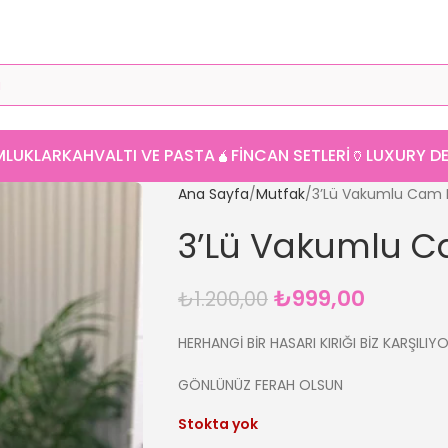
MLUKLAR
KAHVALTI VE PASTA
🧉FINCAN SETLERI
🏺LUXURY 
Ana Sayfa
Mutfak
3’Lü Vakumlu Cam
3’Lü Vakumlu 
₺
999,00
₺
1.200,00
HERHANGİ BİR HASARI KIRIĞI BİZ KARŞILIY
GÖNLÜNÜZ FERAH OLSUN
Stokta yok