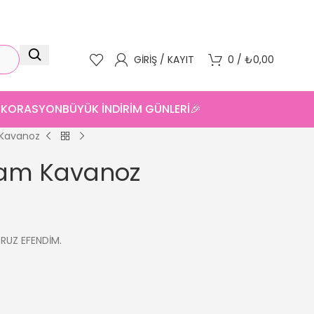
GIRIŞ / KAYIT
0
/
₺
0,00
DEKORASYON
BÜYÜK İNDİRİM GÜNLERİ🎉
 Kavanoz
Cam Kavanoz
ORUZ EFENDİM.