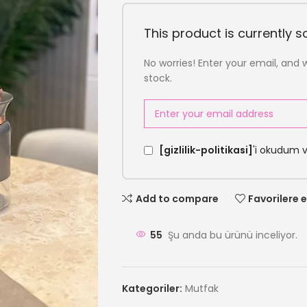
This product is currently so
No worries! Enter your email, and w
stock.
[gizlilik-politikasi]
'i okudum 
Add to compare
Favorilere e
55
Şu anda bu ürünü inceliyor.
Kategoriler:
Mutfak