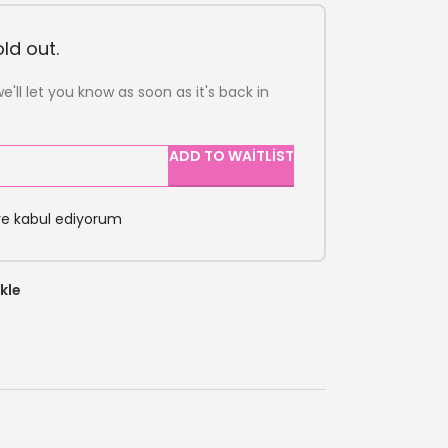
ld out.
e'll let you know as soon as it's back in
ADD TO WAITLIST
ve kabul ediyorum
kle