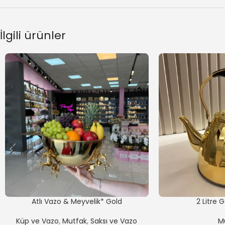
İlgili ürünler
Atlı Vazo & Meyvelik* Gold
2 Litre 
Küp ve Vazo
,
Mutfak
,
Saksı ve Vazo
M