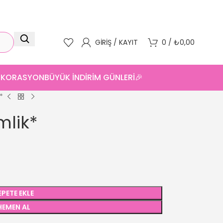
GIRIŞ / KAYIT
0
/
₺
0,00
DEKORASYON
BÜYÜK İNDİRİM GÜNLERİ🎉
*
mlik*
EPETE EKLE
HEMEN AL