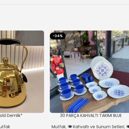
-34%
Gold Demlik*
30 PARÇA KAHVALTI TAKIMI BLUE
utfak
Mutfak
,
🍽️ Kahvaltı ve Sunum Setleri
,
🍽