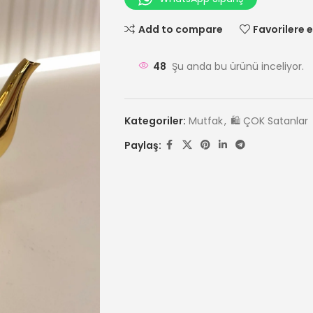
Add to compare
Favorilere e
48
Şu anda bu ürünü inceliyor.
Kategoriler:
Mutfak
,
🛍️ ÇOK Satanlar
Paylaş: