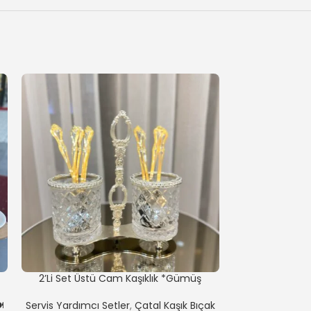
2’Li Set Üstü Cam Kaşıklık *Gümüş
3’LÜ Set Üst
️
Servis Yardımcı Setler
,
Çatal Kaşık Bıçak
Servis Yardımcı