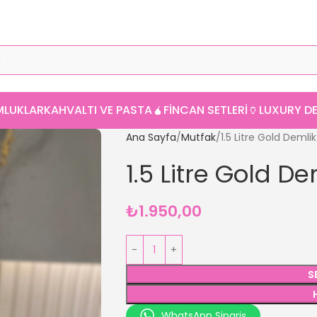
MLUKLAR
KAHVALTI VE PASTA
🧉FINCAN SETLERI
🏺LUXURY 
Ana Sayfa
Mutfak
1.5 Litre Gold Demlik
1.5 Litre Gold De
₺
1.950,00
S
WhatsApp Sipariş