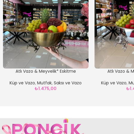
Atlı Vazo & Meyvelik* Eskitme
Atlı Vazo & 
Küp ve Vazo
,
Mutfak
,
Saksı ve Vazo
Küp ve Vazo
,
Mu
₺
1.475,00
₺
1