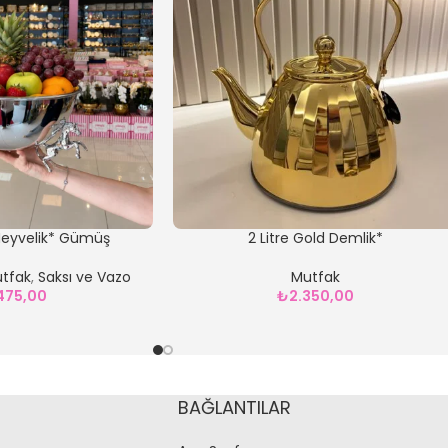
Meyvelik* Gümüş
2 Litre Gold Demlik*
tfak
,
Saksı ve Vazo
Mutfak
.475,00
₺
2.350,00
BAĞLANTILAR