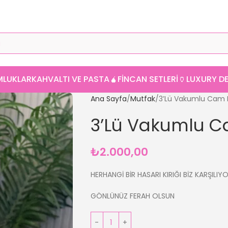
MLUKLAR
KAHVALTI VE PASTA
🧉FINCAN SETLERI
🏺LUXURY 
Ana Sayfa
Mutfak
3’Lü Vakumlu Cam
3’Lü Vakumlu 
₺
2.000,00
HERHANGİ BİR HASARI KIRIĞI BİZ KARŞILIY
GÖNLÜNÜZ FERAH OLSUN