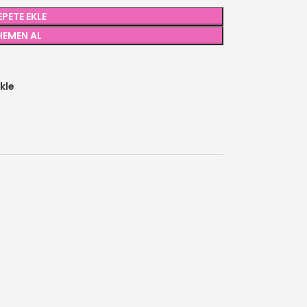
EPETE EKLE
HEMEN AL
kle