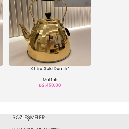
3 Litre Gold Demlik*
30 PARÇA K
Mutfak
Mutfak
,
🍽️ Kah
₺
2.450,00
Kahvalt
₺
4.00
SÖZLEŞMELER