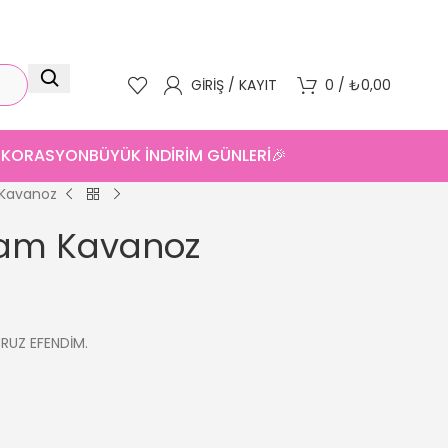
GIRIŞ / KAYIT
0
/
₺
0,00
DEKORASYON
BÜYÜK İNDİRİM GÜNLERİ🎉
 Kavanoz
Cam Kavanoz
ORUZ EFENDİM.