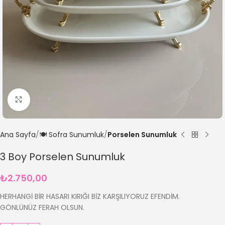
Büyütmek için tıklayın
Ana Sayfa
🍽️ Sofra Sunumluk
Porselen Sunumluk
3 Boy Porselen Sunumluk
₺
2.750,00
HERHANGİ BİR HASARI KIRIĞI BİZ KARŞILIYORUZ EFENDİM.
GÖNLÜNÜZ FERAH OLSUN.