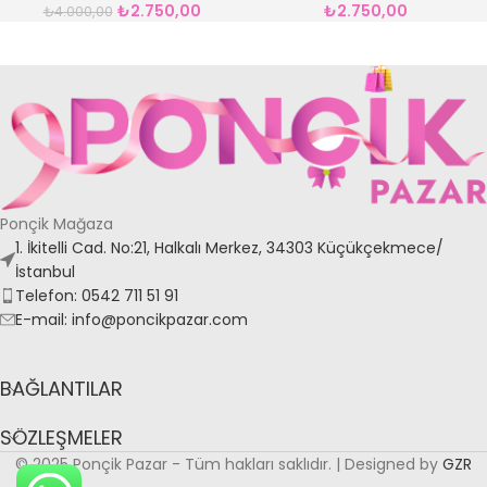
₺
2.750,00
₺
2.750,00
₺
4.000,00
Ponçik Mağaza
1. İkitelli Cad. No:21, Halkalı Merkez, 34303 Küçükçekmece/
İstanbul
Telefon: 0542 711 51 91
E-mail: info@poncikpazar.com
BAĞLANTILAR
SÖZLEŞMELER
© 2025 Ponçik Pazar - Tüm hakları saklıdır. | Designed by
GZR