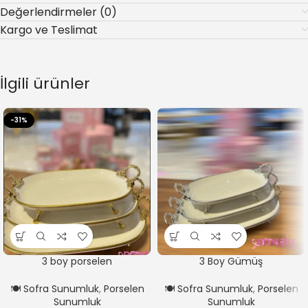
Değerlendirmeler (0)
Kargo ve Teslimat
İlgili ürünler
-31%
3 boy porselen
3 Boy Gümüş
Sunumluk**YALDIZLI GOLD
Sunumluk**Yaldızlı
🍽️ Sofra Sunumluk
,
Porselen
🍽️ Sofra Sunumluk
,
Porselen
Sunumluk
Sunumluk