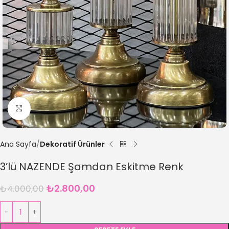
Büyütmek için tıklayın
Ana Sayfa
Dekoratif Ürünler
3’lü NAZENDE Şamdan Eskitme Renk
₺
2.800,00
₺
4.000,00