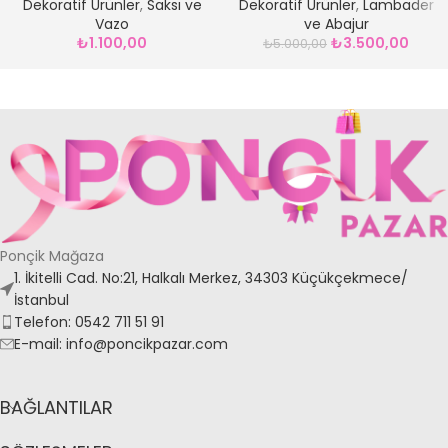
Dekoratif Ürünler
,
Saksı ve
Dekoratif Ürünler
,
Lambader
Vazo
ve Abajur
₺
1.100,00
₺
3.500,00
₺
5.000,00
Ponçik Mağaza
1. İkitelli Cad. No:21, Halkalı Merkez, 34303 Küçükçekmece/
İstanbul
Telefon: 0542 711 51 91
E-mail: info@poncikpazar.com
BAĞLANTILAR