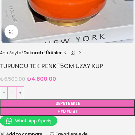
Büyütmek için tıklayın
Ana Sayfa
Dekoratif Ürünler
TURUNCU TEK RENK 15CM UZAY KÜP
₺
4.800,00
₺
6.500,00
SEPETE EKLE
HEMEN AL
WhatsApp Sipariş
Add to compare
Favorilere ekle