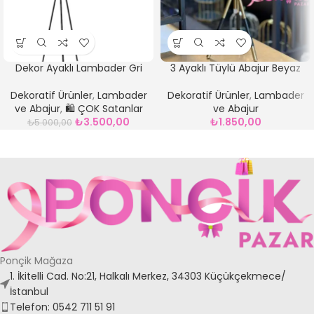
Dekor Ayaklı Lambader Gri
3 Ayaklı Tüylü Abajur Beyaz
Dekoratif Ürünler
,
Lambader
Dekoratif Ürünler
,
Lambader
ve Abajur
,
🛍️ ÇOK Satanlar
ve Abajur
₺
3.500,00
₺
1.850,00
₺
5.000,00
Ponçik Mağaza
1. İkitelli Cad. No:21, Halkalı Merkez, 34303 Küçükçekmece/
İstanbul
Telefon: 0542 711 51 91