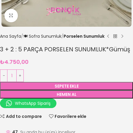
Büyütmek için tıklayın
Ana Sayfa
🍽️ Sofra Sunumluk
Porselen Sunumluk
3 + 2 : 5 PARÇA PORSELEN SUNUMLUK*Gümüş
₺
4.750,00
SEPETE EKLE
HEMEN AL
WhatsApp Sipariş
Add to compare
Favorilere ekle
47
Şu anda bu ürünü inceliyor.