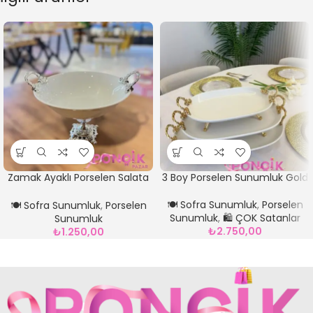
Zamak Ayaklı Porselen Salata
3 Boy Porselen Sunumluk Gold
Kasesi Gümüş*23 cm
🍽️ Sofra Sunumluk
,
Porselen
🍽️ Sofra Sunumluk
,
Porselen
Sunumluk
,
🛍️ ÇOK Satanlar
Sunumluk
₺
2.750,00
₺
1.250,00