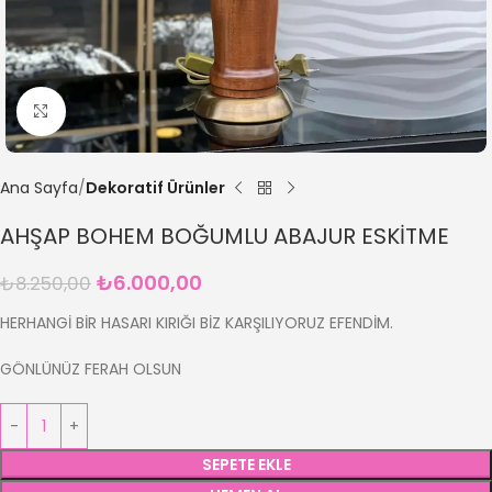
Büyütmek için tıklayın
Ana Sayfa
Dekoratif Ürünler
AHŞAP BOHEM BOĞUMLU ABAJUR ESKİTME
₺
6.000,00
₺
8.250,00
HERHANGİ BİR HASARI KIRIĞI BİZ KARŞILIYORUZ EFENDİM.
GÖNLÜNÜZ FERAH OLSUN
SEPETE EKLE