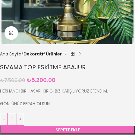
Büyütmek için tıklayın
Ana Sayfa
Dekoratif Ürünler
SIVAMA TOP ESKİTME ABAJUR
₺
5.200,00
₺
7.500,00
HERHANGİ BİR HASARI KIRIĞI BİZ KARŞILIYORUZ EFENDİM.
GÖNLÜNÜZ FERAH OLSUN
SEPETE EKLE