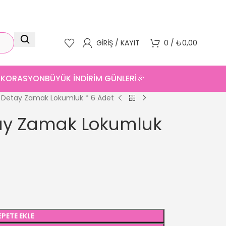
GIRIŞ / KAYIT
0
/
₺
0,00
DEKORASYON
BÜYÜK İNDİRİM GÜNLERİ🎉
Detay Zamak Lokumluk * 6 Adet
ay Zamak Lokumluk
EPETE EKLE