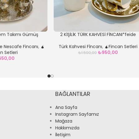
em Takımı Gümüş
2 KİŞİLİK TÜRK KAHVESİ FİNCANI*feide
e Nescafe Fincanı
,
🧉
Türk Kahvesi Fİncanı
,
🧉Fincan Setleri
n Setleri
₺
950,00
₺
1.500,00
.650,00
BAĞLANTILAR
Ana Sayfa
Instagram Sayfamız
Mağaza
Hakkımızda
İletişim