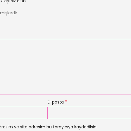
kişi siz olun
nmişlerdir
*
E-posta
resim ve site adresim bu tarayıcıya kaydedilsin.