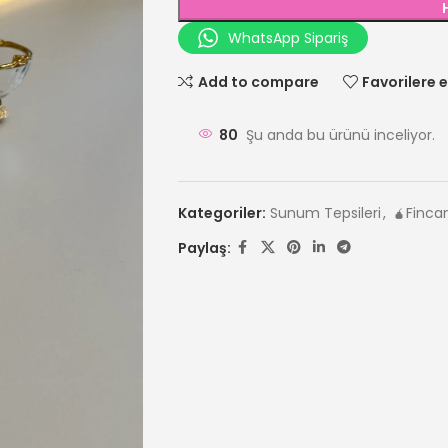
WhatsApp Sipariş
Add to compare
Favorilere e
80
Şu anda bu ürünü inceliyor.
Kategoriler:
Sunum Tepsileri
,
🧉Fincan
Paylaş: