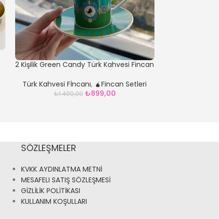
6 Kişilik PLATİ
2 Kişilik Green Candy Türk Kahvesi Fincan
Kahve Yanı B
Seti
Türk Kahvesi Fİncanı
,
🧉Fincan Setleri
₺
899,00
₺
1.400,00
SÖZLEŞMELER
KVKK AYDINLATMA METNİ
MESAFELI SATIŞ SÖZLEŞMESİ
GİZLİLİK POLİTİKASI
KULLANIM KOŞULLARI