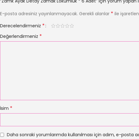
“Zamk Ayak Detay Zamak Lokumluk * 6 Adet” için yorum yapan ilk 
*
E-posta adresiniz yayınlanmayacak.
Gerekli alanlar
ile işaretle
*
Derecelendirmeniz
*
Değerlendirmeniz
*
İsim
Daha sonraki yorumlarımda kullanılması için adım, e-posta ad