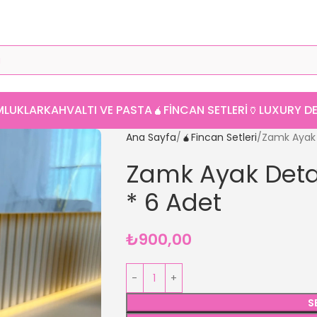
MLUKLAR
KAHVALTI VE PASTA
🧉FINCAN SETLERI
🏺LUXURY 
Ana Sayfa
🧉Fincan Setleri
Zamk Ayak 
Zamk Ayak Det
* 6 Adet
₺
900,00
S