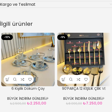
Kargo ve Teslimat
İlgili ürünler
-10%
-9%
6 Kişilik Döküm Çay
90’PARÇA 12 KİŞİLİK ÇBK VE
Takımı*Gümüş**
KEVGİR SETİ
BÜYÜK İNDİRİM GÜNLERİ🎉
BÜYÜK İNDİRİM GÜNLERİ🎉
₺
2.250,00
₺
7.250,00
₺
2.500,00
₺
8.000,00