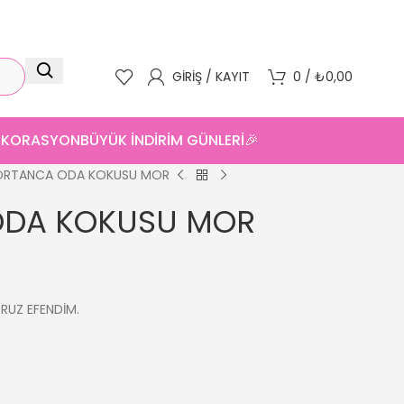
GIRIŞ / KAYIT
0
/
₺
0,00
DEKORASYON
BÜYÜK İNDİRİM GÜNLERİ🎉
 ORTANCA ODA KOKUSU MOR
ODA KOKUSU MOR
ORUZ EFENDİM.