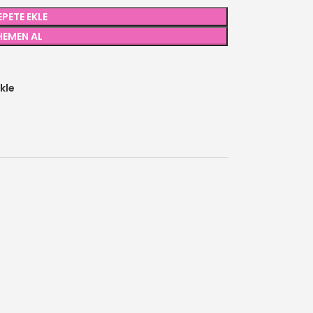
EPETE EKLE
HEMEN AL
kle