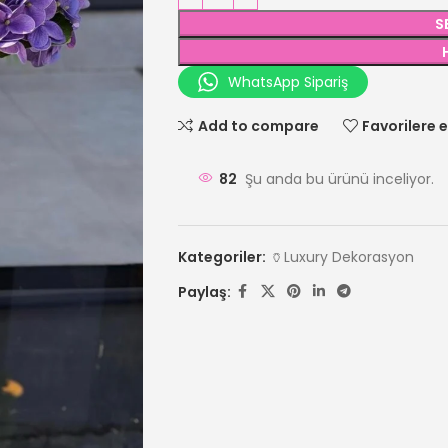
S
WhatsApp Sipariş
Add to compare
Favorilere e
82
Şu anda bu ürünü inceliyor.
Kategoriler:
🏺Luxury Dekorasyon
Paylaş: