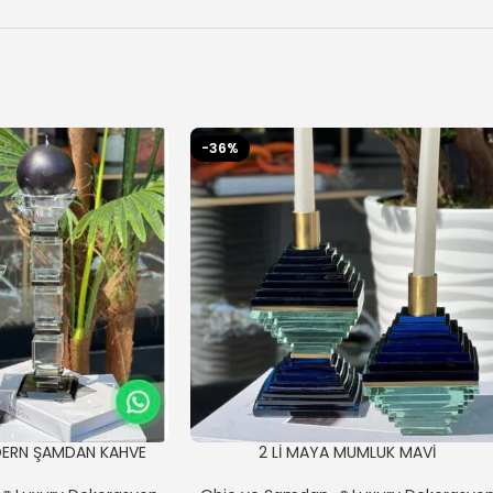
-36%
ODERN ŞAMDAN KAHVE
2 Lİ MAYA MUMLUK MAVİ