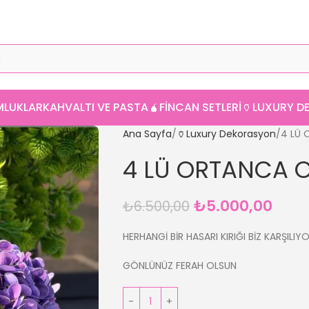
MLUKLAR
KAHVALTI VE PASTA
🧉FINCAN SETLERI
🏺LUXURY 
Ana Sayfa
🏺Luxury Dekorasyon
4 LÜ
4 LÜ ORTANCA 
₺
5.000,00
₺
6.500,00
HERHANGİ BİR HASARI KIRIĞI BİZ KARŞILIY
GÖNLÜNÜZ FERAH OLSUN