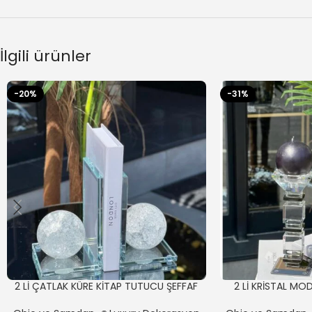
İlgili ürünler
-20%
-31%
2 Lİ ÇATLAK KÜRE KİTAP TUTUCU ŞEFFAF
2 Lİ KRİSTAL M