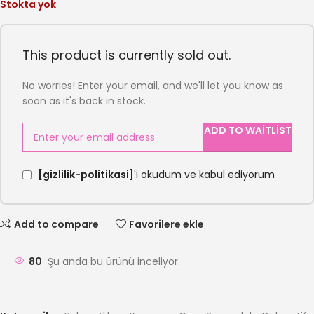
Stokta yok
This product is currently sold out.
No worries! Enter your email, and we'll let you know as
soon as it's back in stock.
ADD TO WAITLIST
[gizlilik-politikasi]
'i okudum ve kabul ediyorum
Add to compare
Favorilere ekle
80
Şu anda bu ürünü inceliyor.