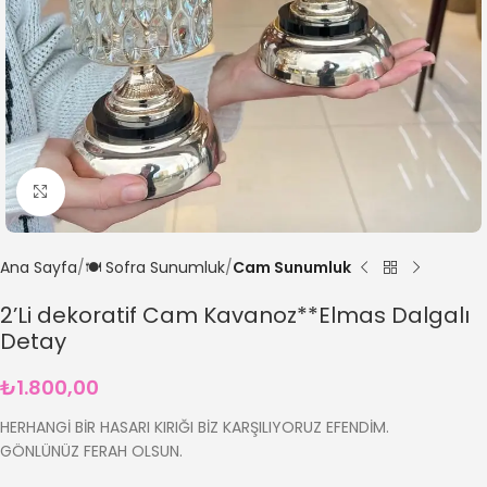
Büyütmek için tıklayın
Ana Sayfa
🍽️ Sofra Sunumluk
Cam Sunumluk
2’Li dekoratif Cam Kavanoz**Elmas Dalgalı
Detay
₺
1.800,00
HERHANGİ BİR HASARI KIRIĞI BİZ KARŞILIYORUZ EFENDİM.
GÖNLÜNÜZ FERAH OLSUN.