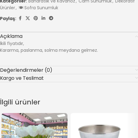
Kategoriler:
Baharatlık ve Kavanoz
,
Cam Sunumluk
,
Dekoratif
Ürünler
,
🍽️ Sofra Sunumluk
Paylaş:
Açıklama
İkili fiyatıdır,
Kararma, paslanma, solma meydana gelmez.
Değerlendirmeler (0)
Kargo ve Teslimat
İlgili ürünler