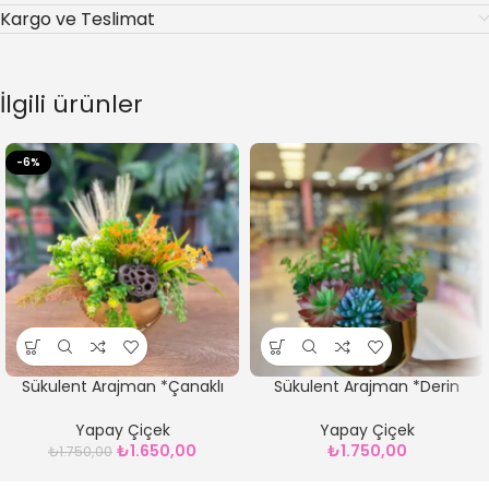
Kargo ve Teslimat
İlgili ürünler
-6%
Sükulent Arajman *Çanaklı
Sükulent Arajman *Derin
Sc0001
Sc0002*GOLD
Yapay Çiçek
Yapay Çiçek
₺
1.650,00
₺
1.750,00
₺
1.750,00