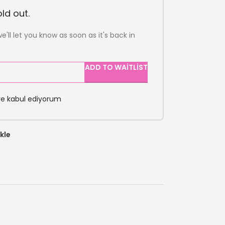
ld out.
e'll let you know as soon as it's back in
ADD TO WAITLIST
ve kabul ediyorum
kle