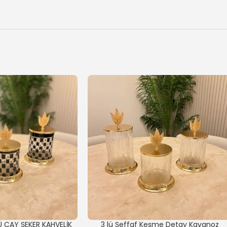
Ü ÇAY ŞEKER KAHVELİK
3 lü Şeffaf Kesme Detay Kavanoz