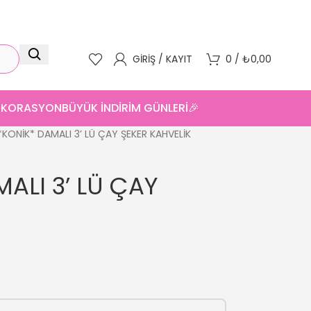
GIRIŞ / KAYIT
0
/
₺
0,00
DEKORASYON
BÜYÜK İNDİRİM GÜNLERİ🎉
*KONİK* DAMALI 3’ LÜ ÇAY ŞEKER KAHVELİK
ALI 3’ LÜ ÇAY