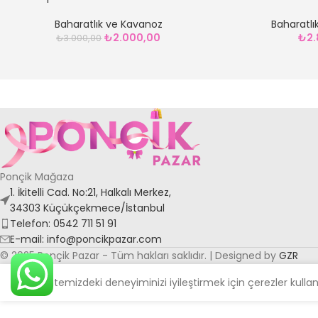
Baharatlık ve Kavanoz
Baharatlı
₺
2.000,00
₺
2.
₺
3.000,00
Ponçik Mağaza
1. İkitelli Cad. No:21, Halkalı Merkez,
34303 Küçükçekmece/İstanbul
Telefon: 0542 711 51 91
E-mail: info@poncikpazar.com
© 2025 Ponçik Pazar - Tüm hakları saklıdır. | Designed by
GZR
Web sitemizdeki deneyiminizi iyileştirmek için çerezler kulla