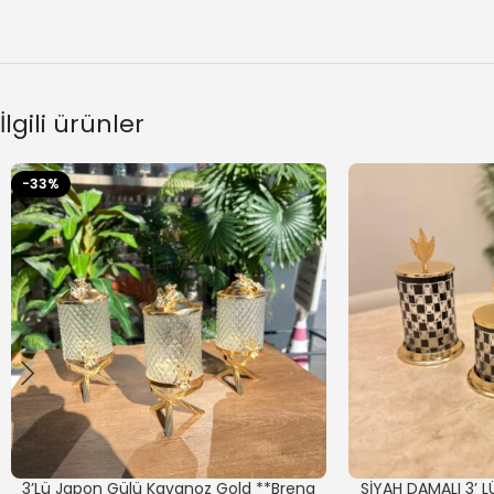
İlgili ürünler
-33%
3’Lü Japon Gülü Kavanoz Gold **Brena
SİYAH DAMALI 3’ L