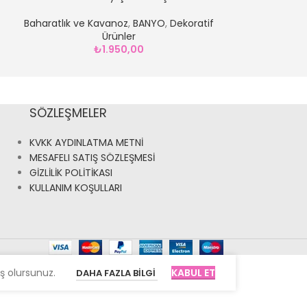
Kutu**GÜMÜŞ
Baharatlık ve 
Baharatlık ve Kavanoz
,
BANYO
,
Dekoratif
Ürünler
₺
1.950,00
SÖZLEŞMELER
KVKK AYDINLATMA METNİ
MESAFELI SATIŞ SÖZLEŞMESİ
GİZLİLİK POLİTİKASI
KULLANIM KOŞULLARI
ş olursunuz.
KABUL ET
DAHA FAZLA BILGI