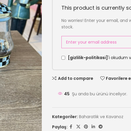
This product is currently so
No worries! Enter your email, and w
stock.
[gizlilik-politikasi]
'i okudum 
Add to compare
Favorilere e
45
Şu anda bu ürünü inceliyor.
Kategoriler:
Baharatlık ve Kavanoz
Paylaş: