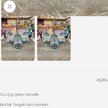
Büyütmek için tıklayın
AÇIK
3’Lü Çay Şeker Kahvelik
Mutfak Tezgah Üstü Kombini