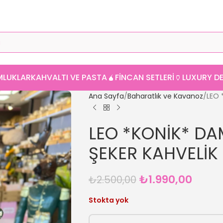
MLUKLAR
KAHVALTI VE PASTA
🧉FINCAN SETLERI
🏺LUXURY 
Ana Sayfa
Baharatlık ve Kavanoz
LEO 
LEO *KONİK* DAM
ŞEKER KAHVELİK
₺
1.990,00
₺
2.500,00
Stokta yok