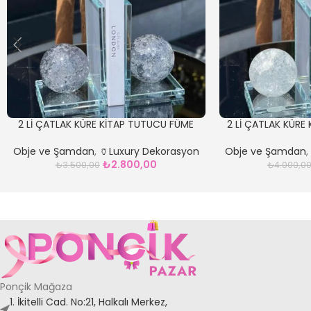
2 Lİ ÇATLAK KÜRE KİTAP TUTUCU FÜME
2 Lİ ÇATLAK KÜRE
Obje ve Şamdan
,
🏺Luxury Dekorasyon
Obje ve Şamdan
₺
2.800,00
₺
3.500,00
₺
4.000,0
Ponçik Mağaza
1. İkitelli Cad. No:21, Halkalı Merkez,