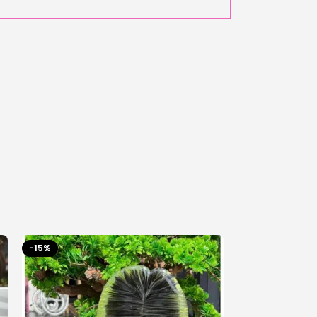
-15%
-11%