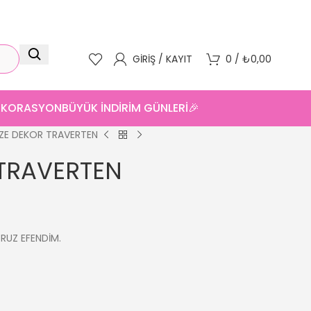
GIRIŞ / KAYIT
0
/
₺
0,00
DEKORASYON
BÜYÜK İNDİRİM GÜNLERİ🎉
ZE DEKOR TRAVERTEN
 TRAVERTEN
ORUZ EFENDİM.