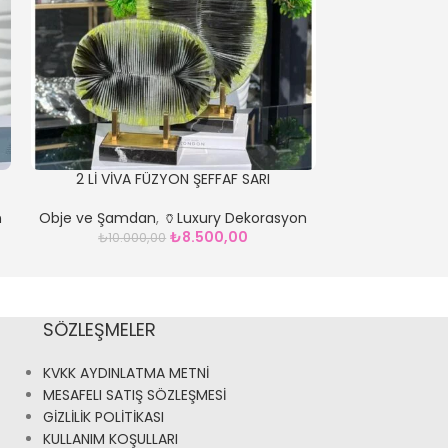
2 Lİ VİVA FÜZYON ŞEFFAF SARI
2 Lİ VİVA 
n
Obje ve Şamdan
,
🏺Luxury Dekorasyon
Obje ve Şamd
₺
8.500,00
₺
10.000,00
₺
8.50
SÖZLEŞMELER
KVKK AYDINLATMA METNİ
MESAFELI SATIŞ SÖZLEŞMESİ
GİZLİLİK POLİTİKASI
KULLANIM KOŞULLARI