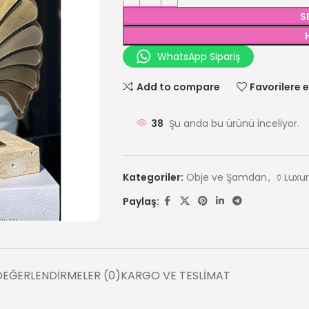
S
WhatsApp Sipariş
Add to compare
Favorilere e
38
Şu anda bu ürünü inceliyor.
Kategoriler:
Obje ve Şamdan
,
🏺Luxu
Paylaş:
DEĞERLENDIRMELER (0)
KARGO VE TESLIMAT