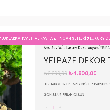
MLUKLAR
KAHVALTI VE PASTA
🧉FINCAN SETLERI
🏺LUXURY 
Ana Sayfa
🏺Luxury Dekorasyon
YELPA
YELPAZE DEKOR
₺
4.800,00
₺
6.800,00
HERHANGİ BİR HASARI KIRIĞI BİZ KARŞILIY
GÖNLÜNÜZ FERAH OLSUN