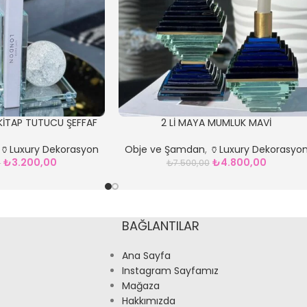
 KİTAP TUTUCU ŞEFFAF
2 Lİ MAYA MUMLUK MAVİ
,
🏺Luxury Dekorasyon
Obje ve Şamdan
,
🏺Luxury Dekorasyo
₺
3.200,00
₺
4.800,00
0
₺
7.500,00
BAĞLANTILAR
Ana Sayfa
Instagram Sayfamız
Mağaza
Hakkımızda