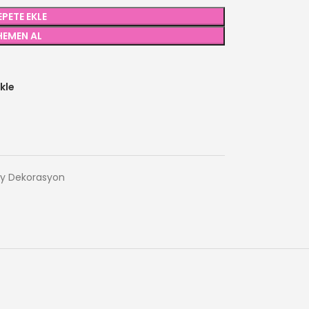
EPETE EKLE
HEMEN AL
kle
ry Dekorasyon