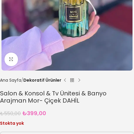
Büyütmek için tıklayın
Ana Sayfa
Dekoratif Ürünler
Salon & Konsol & Tv Ünitesi & Banyo
Arajman Mor- Çiçek DAHİL
₺
399,00
₺
550,00
Stokta yok