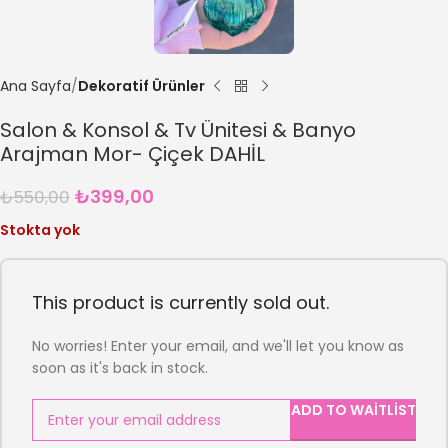
Ana Sayfa
Dekoratif Ürünler
Salon & Konsol & Tv Ünitesi & Banyo
Arajman Mor- Çiçek DAHİL
₺
399,00
₺
550,00
Stokta yok
This product is currently sold out.
No worries! Enter your email, and we'll let you know as
soon as it's back in stock.
ADD TO WAITLIST