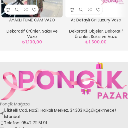
AYAKLI FÜME CAM VAZO
At Detaylı Gri Luxury Vazo
Dekoratif Ürünler
,
Saksı ve
Dekoratif Objeler
,
Dekoratif
Vazo
Ürünler
,
Saksı ve Vazo
₺
1.100,00
₺
1.500,00
Ponçik Mağaza
1. İkitelli Cad. No:21, Halkalı Merkez, 34303 Küçükçekmece/
İstanbul
Telefon: 0542 711 51 91