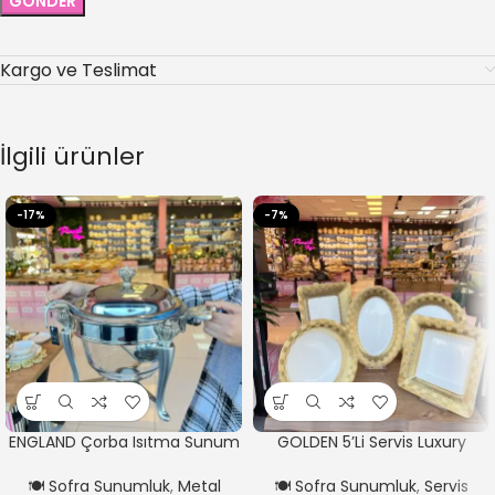
Kargo ve Teslimat
İlgili ürünler
-17%
-7%
ENGLAND Çorba Isıtma Sunum
GOLDEN 5’Li Servis Luxury
Tenceresi 4 LİTRE
Servis Seti
🍽️ Sofra Sunumluk
,
Metal
🍽️ Sofra Sunumluk
,
Servis