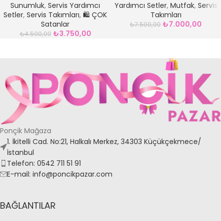
Sunumluk
,
Servis Yardımcı
Yardımcı Setler
,
Mutfak
,
Servis
Setler
,
Servis Takımları
,
🛍️ ÇOK
Takımları
Satanlar
₺
7.000,00
₺
7.500,00
₺
3.750,00
₺
4.500,00
Ponçik Mağaza
1. İkitelli Cad. No:21, Halkalı Merkez, 34303 Küçükçekmece/
İstanbul
Telefon: 0542 711 51 91
E-mail: info@poncikpazar.com
BAĞLANTILAR