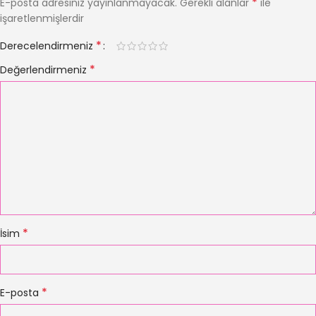
*
E-posta adresiniz yayınlanmayacak.
Gerekli alanlar
ile
işaretlenmişlerdir
*
Derecelendirmeniz
*
Değerlendirmeniz
*
İsim
*
E-posta