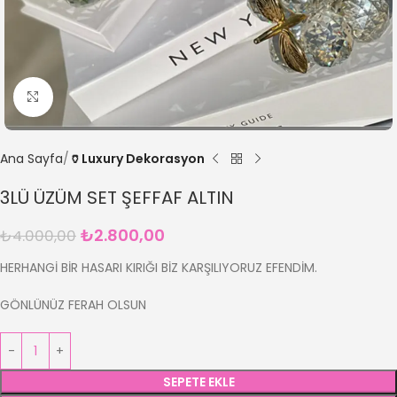
Büyütmek için tıklayın
Ana Sayfa
🏺Luxury Dekorasyon
3LÜ ÜZÜM SET ŞEFFAF ALTIN
₺
2.800,00
₺
4.000,00
HERHANGİ BİR HASARI KIRIĞI BİZ KARŞILIYORUZ EFENDİM.
GÖNLÜNÜZ FERAH OLSUN
SEPETE EKLE