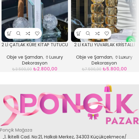
2 Lİ ÇATLAK KÜRE KİTAP TUTUCU
2 Lİ KATLI YUVARLAK KRİSTALLİ
FÜME
LÜKS ŞAMDAN AMBER
Obje ve Şamdan
,
🏺Luxury
Obje ve Şamdan
,
🏺Luxury
Dekorasyon
Dekorasyon
₺
2.800,00
₺
5.800,00
₺
3.500,00
₺
7.500,00
Ponçik Mağaza
1. İkitelli Cad. No:21, Halkalı Merkez, 34303 Küçükçekmece/