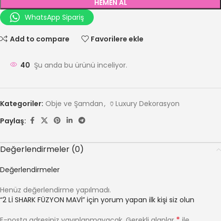
HEMEN AL
WhatsApp Sipariş
Add to compare
Favorilere ekle
40
Şu anda bu ürünü inceliyor.
Kategoriler:
Obje ve Şamdan
,
🏺Luxury Dekorasyon
Paylaş:
Değerlendirmeler (0)
Değerlendirmeler
Henüz değerlendirme yapılmadı.
“2 Lİ SHARK FÜZYON MAVİ” için yorum yapan ilk kişi siz olun
*
E-posta adresiniz yayınlanmayacak.
Gerekli alanlar
ile