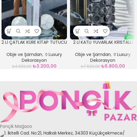
2 Lİ ÇATLAK KÜRE KİTAP TUTUCU
2 Lİ KATLI YUVARLAK KRİSTALLİ
ŞEFFAF
LÜKS ŞAMDAN FÜME
Obje ve Şamdan
,
🏺Luxury
Obje ve Şamdan
,
🏺Luxury
Dekorasyon
Dekorasyon
₺
3.200,00
₺
5.800,00
₺
4.000,00
₺
7.500,00
Ponçik Mağaza
1. İkitelli Cad. No:21, Halkalı Merkez, 34303 Küçükçekmece/