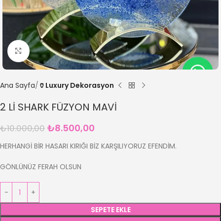
Büyütmek için tıklayın
Ana Sayfa
🏺Luxury Dekorasyon
2 Lİ SHARK FÜZYON MAVİ
₺
8.500,00
₺
10.000,00
HERHANGİ BİR HASARI KIRIĞI BİZ KARŞILIYORUZ EFENDİM.
GÖNLÜNÜZ FERAH OLSUN
SEPETE EKLE