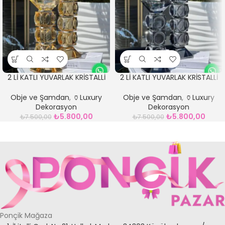
2 Lİ KATLI YUVARLAK KRİSTALLİ
2 Lİ KATLI YUVARLAK KRİSTALLİ
LÜKS ŞAMDAN AMBER
LÜKS ŞAMDAN FÜME
Obje ve Şamdan
,
🏺Luxury
Obje ve Şamdan
,
🏺Luxury
Dekorasyon
Dekorasyon
₺
5.800,00
₺
5.800,00
₺
7.500,00
₺
7.500,00
Ponçik Mağaza