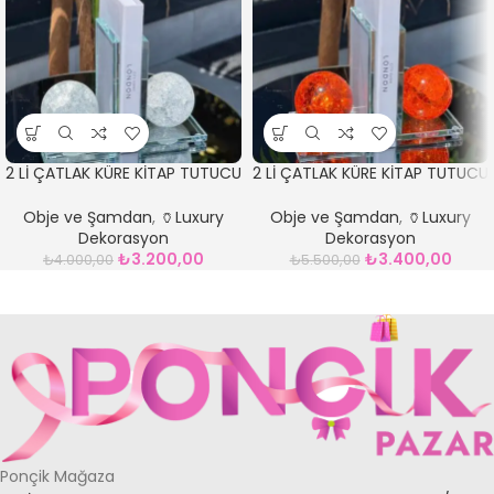
2 Lİ ÇATLAK KÜRE KİTAP TUTUCU
2 Lİ ÇATLAK KÜRE KİTAP TUTUCU
ŞEFFAF
TURUNCU
Obje ve Şamdan
,
🏺Luxury
Obje ve Şamdan
,
🏺Luxury
Dekorasyon
Dekorasyon
₺
3.200,00
₺
3.400,00
₺
4.000,00
₺
5.500,00
Ponçik Mağaza