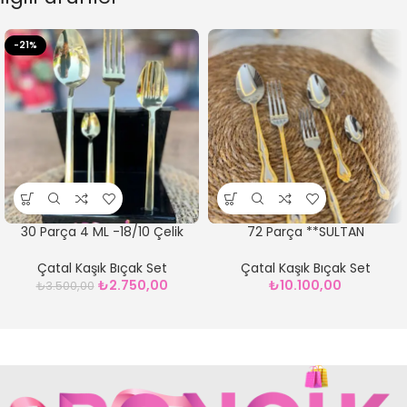
-21%
30 Parça 4 ML -18/10 Çelik
72 Parça **SULTAN
GOLDÇBK TAKIMI
MODELÇATAL BIÇAK KAŞIK
TAKIMI18/10 & 4 Ml Kalınlık **12
Çatal Kaşık Bıçak Set
Çatal Kaşık Bıçak Set
KİŞİLİK
₺
2.750,00
₺
10.100,00
₺
3.500,00